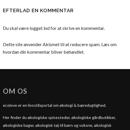
EFTERLAD EN KOMMENTAR
Du skal være
logget ind
for at skrive en kommentar.
Dette site anvender Akismet til at reducere spam.
Læs om
hvordan din kommentar bliver behandlet
.
OM OS
ecolove er en livsstilsportal om økologi & bæredygtighed.
Her finder du økologiske spisesteder, økologiske gårdbutikker,
økologiske bager, økologisk tøj til børn og voksne, økologisk