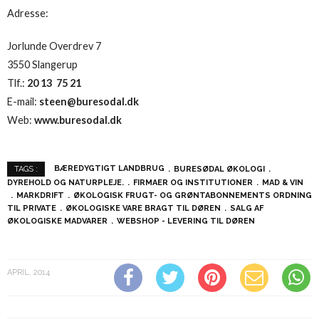
Adresse:
Jorlunde Overdrev 7
3550 Slangerup
Tlf.:
20 13 75 21
E-mail:
steen@buresodal.dk
Web:
www.buresodal.dk
BÆREDYGTIGT LANDBRUG
BURESØDAL ØKOLOGI
TAGS :
DYREHOLD OG NATURPLEJE.
FIRMAER OG INSTITUTIONER
MAD & VIN
MARKDRIFT
ØKOLOGISK FRUGT- OG GRØNTABONNEMENTS ORDNING
TIL PRIVATE
ØKOLOGISKE VARE BRAGT TIL DØREN
SALG AF
ØKOLOGISKE MADVARER
WEBSHOP - LEVERING TIL DØREN
APRIL, 2014