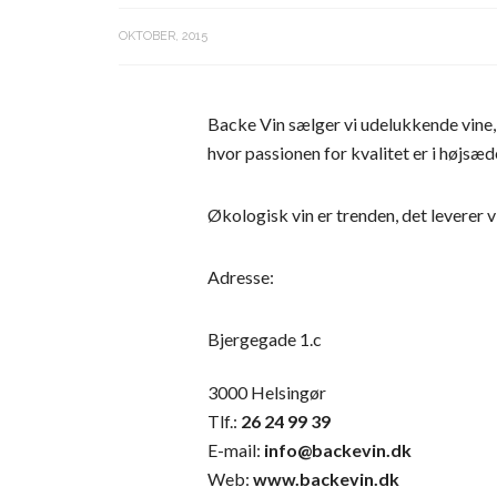
OKTOBER, 2015
Backe Vin sælger vi udelukkende vine, 
hvor passionen for kvalitet er i højsæ
Økologisk vin er trenden, det leverer v
Adresse:
Bjergegade 1.c
3000 Helsingør
Tlf.:
26 24 99 39
E-mail:
info@backevin.dk
Web:
www.backevin.dk