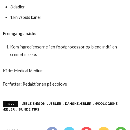
3 dadler
1 knivspids kanel
Fremgangsmåde:
Kom ingredienserne i en foodprocessor og blend indtil en
cremet masse.
Kilde: Medical Medium
Forfatter: Redaktionen på ecolove
ÆBLE SÆSON
ÆBLER
DANSKE ÆBLER
ØKOLOGISKE
TAGS :
ÆBLER
SUNDE TIPS