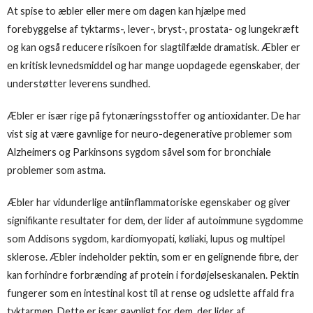
At spise to æbler eller mere om dagen kan hjælpe med
forebyggelse af tyktarms-, lever-, bryst-, prostata- og lungekræft
og kan også reducere risikoen for slagtilfælde dramatisk. Æbler er
en kritisk levnedsmiddel og har mange uopdagede egenskaber, der
understøtter leverens sundhed.
Æbler er især rige på fytonæringsstoffer og antioxidanter. De har
vist sig at være gavnlige for neuro-degenerative problemer som
Alzheimers og Parkinsons sygdom såvel som for bronchiale
problemer som astma.
Æbler har vidunderlige antiinflammatoriske egenskaber og giver
signifikante resultater for dem, der lider af autoimmune sygdomme
som Addisons sygdom, kardiomyopati, køliaki, lupus og multipel
sklerose. Æbler indeholder pektin, som er en gelignende fibre, der
kan forhindre forbrænding af protein i fordøjelseskanalen. Pektin
fungerer som en intestinal kost til at rense og udslette affald fra
tyktarmen. Dette er især gavnligt for dem, der lider af