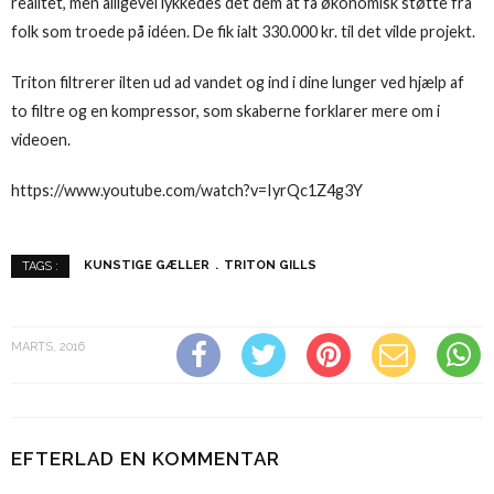
realitet, men alligevel lykkedes det dem at få økonomisk støtte fra
folk som troede på idéen. De fik ialt 330.000 kr. til det vilde projekt.
Triton filtrerer ilten ud ad vandet og ind i dine lunger ved hjælp af
to filtre og en kompressor, som skaberne forklarer mere om i
videoen.
https://www.youtube.com/watch?v=IyrQc1Z4g3Y
KUNSTIGE GÆLLER
TRITON GILLS
TAGS :
MARTS, 2016
EFTERLAD EN KOMMENTAR