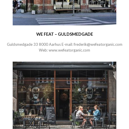
WE FEAT – GULDSMEDGADE
Guldsmedgade 33 8000 Aarhus E-mail:
frederik@wefeatorganic.com
Web:
www.wefeatorganic.com