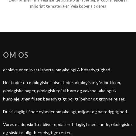
Det franske firma Veja har de sidste 5 år lavet super cool sneakers i
miljørigtige materialer. Veja køber alt deres
OM OS
ecolove er en livsstilsportal om økologi & bæredygtighed.
Her finder du økologiske spisesteder, økologiske gårdbutikker,
økologiske bager, økologisk tøj til børn og voksne, økologisk
hudpleje, grøn frisør, bæredygtigt boligtilbehør og grønne rejser.
Du vil dagligt finde nyheder om økologi, miljøet og bæredygtighed.
Vores madopskrifter bliver opdateret dagligt med sunde, økologiske
og såvidt muligt bæredygtige retter.