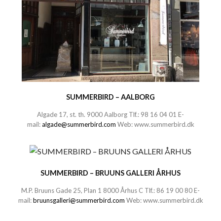
SUMMERBIRD – AALBORG
Algade 17, st. th. 9000 Aalborg Tlf.:
98 16 04 01
E-
mail:
algade@summerbird.com
Web:
www.summerbird.dk
SUMMERBIRD – BRUUNS GALLERI ÅRHUS
M.P. Bruuns Gade 25, Plan 1 8000 Århus C Tlf.:
86 19 00 80
E-
mail:
bruunsgalleri@summerbird.com
Web:
www.summerbird.dk