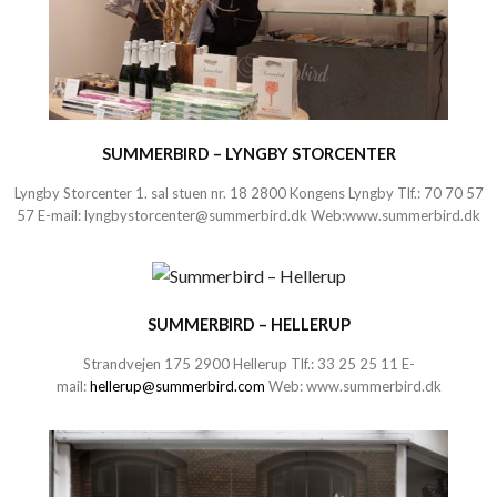
SUMMERBIRD – LYNGBY STORCENTER
Lyngby Storcenter 1. sal stuen nr. 18 2800 Kongens Lyngby Tlf.:
70 70 57
57
E-mail:
lyngbystorcenter@summerbird.dk
Web:
www.summerbird.dk
SUMMERBIRD – HELLERUP
Strandvejen 175 2900 Hellerup Tlf.:
33 25 25 11
E-
mail:
hellerup@summerbird.com
Web:
www.summerbird.dk