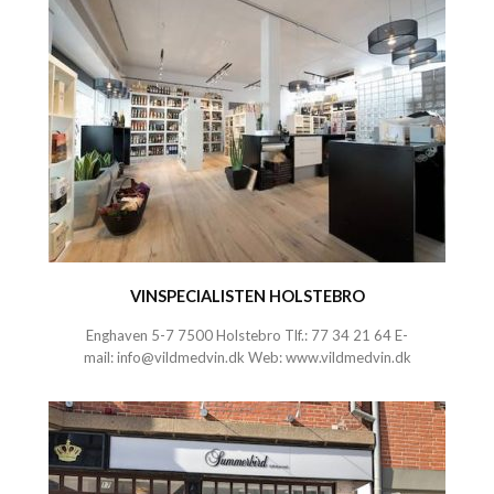
VINSPECIALISTEN HOLSTEBRO
Enghaven 5-7
7500 Holstebro
Tlf.:
77 34 21 64
E-
mail:
info@vildmedvin.dk
Web:
www.vildmedvin.dk