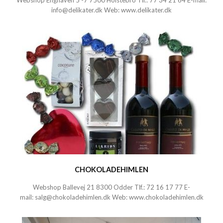
Webshop Enghaven 5 -7 7500 Holstebro Tlf.:
77 34 21 64
E-mail:
info@delikater.dk
Web:
www.delikater.dk
CHOKOLADEHIMLEN
Webshop Ballevej 21 8300 Odder Tlf.:
72 16 17 77
E-
mail:
salg@chokoladehimlen.dk
Web:
www.chokoladehimlen.dk