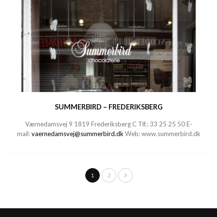
SUMMERBIRD – FREDERIKSBERG
Værnedamsvej 9 1819 Frederiksberg C Tlf.:
33 25 25 50
E-
mail:
vaernedamsvej@summerbird.dk
Web:
www.summerbird.dk
1
2