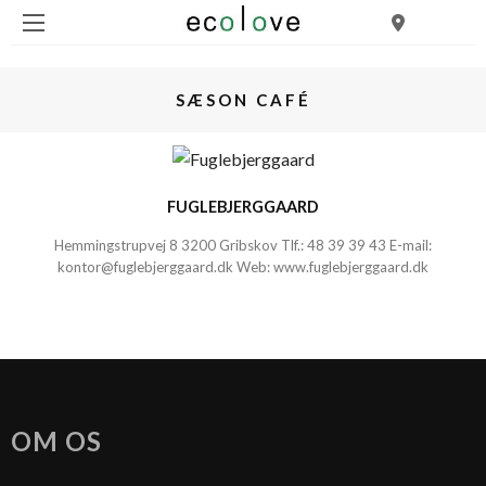
SÆSON CAFÉ
FUGLEBJERGGAARD
Hemmingstrupvej 8
3200 Gribskov
Tlf.:
48 39 39 43
E-mail:
kontor@fuglebjerggaard.dk
Web:
www.fuglebjerggaard.dk
OM OS