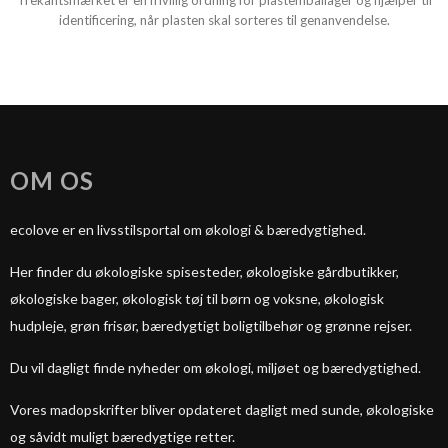
Trekantsmærket er en frivillig ordning for plastemballager og hjælper til
identificering, når plasten skal sorteres til genanvendelse.
OM OS
ecolove er en livsstilsportal om økologi & bæredygtighed.
Her finder du økologiske spisesteder, økologiske gårdbutikker,
økologiske bager, økologisk tøj til børn og voksne, økologisk
hudpleje, grøn frisør, bæredygtigt boligtilbehør og grønne rejser.
Du vil dagligt finde nyheder om økologi, miljøet og bæredygtighed.
Vores madopskrifter bliver opdateret dagligt med sunde, økologiske
og såvidt muligt bæredygtige retter.