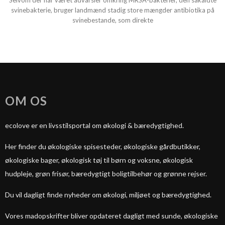
Selvom der har været advarsler omkring MRSA-bakterier, den såkaldte
svinebakterie, bruger landmænd stadig store mængder antibiotika på
svinebestande, som direkte
OM OS
ecolove er en livsstilsportal om økologi & bæredygtighed.
Her finder du økologiske spisesteder, økologiske gårdbutikker,
økologiske bager, økologisk tøj til børn og voksne, økologisk
hudpleje, grøn frisør, bæredygtigt boligtilbehør og grønne rejser.
Du vil dagligt finde nyheder om økologi, miljøet og bæredygtighed.
Vores madopskrifter bliver opdateret dagligt med sunde, økologiske