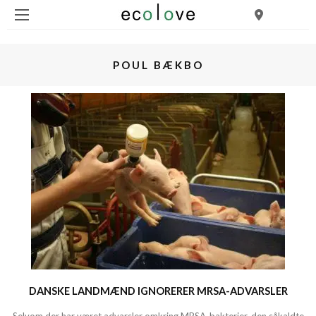
POUL BÆKBO
DANSKE LANDMÆND IGNORERER MRSA-ADVARSLER