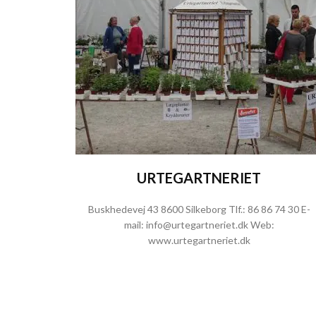
URTEGARTNERIET
Buskhedevej 43 8600 Silkeborg
Tlf.:
86 86 74 30
E-
mail:
info@urtegartneriet.dk
Web:
www.urtegartneriet.dk