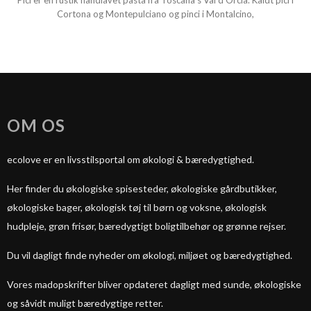
Pici er en rustik håndlavet pasta fra Toscana’s Val d’Orcia. Kaldt pici i
Cortona og Montepulciano og pinci i Montalcino,
OM OS
ecolove er en livsstilsportal om økologi & bæredygtighed.
Her finder du økologiske spisesteder, økologiske gårdbutikker,
økologiske bager, økologisk tøj til børn og voksne, økologisk
hudpleje, grøn frisør, bæredygtigt boligtilbehør og grønne rejser.
Du vil dagligt finde nyheder om økologi, miljøet og bæredygtighed.
Vores madopskrifter bliver opdateret dagligt med sunde, økologiske
og såvidt muligt bæredygtige retter.