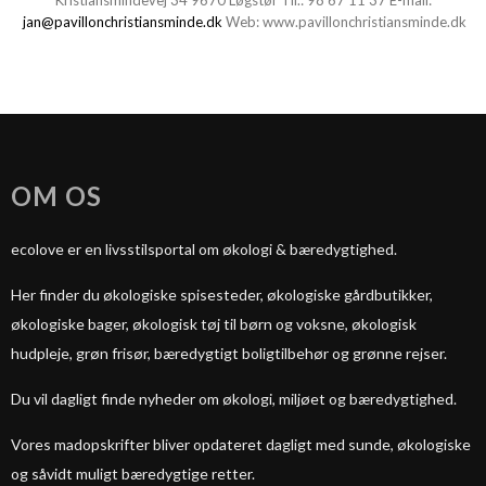
Kristiansmindevej 34 9670 Løgstør Tlf.:
98 67 11 37
E-mail:
jan@pavillonchristiansminde.dk
Web:
www.pavillonchristiansminde.dk
OM OS
ecolove er en livsstilsportal om økologi & bæredygtighed.
Her finder du økologiske spisesteder, økologiske gårdbutikker,
økologiske bager, økologisk tøj til børn og voksne, økologisk
hudpleje, grøn frisør, bæredygtigt boligtilbehør og grønne rejser.
Du vil dagligt finde nyheder om økologi, miljøet og bæredygtighed.
Vores madopskrifter bliver opdateret dagligt med sunde, økologiske
og såvidt muligt bæredygtige retter.