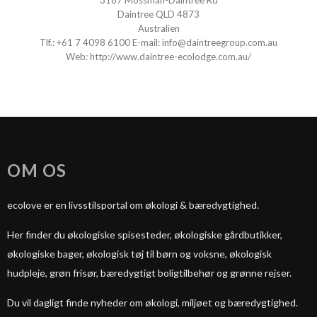
3187 Mossman-Daintree Rd
Daintree QLD 4873
Australien
Tlf.:
+
61 7 4098 6100
E-mail:
info@daintreegroup.com.au
Web:
http://www.daintree-ecolodge.com.au/
OM OS
ecolove er en livsstilsportal om økologi & bæredygtighed.
Her finder du økologiske spisesteder, økologiske gårdbutikker,
økologiske bager, økologisk tøj til børn og voksne, økologisk
hudpleje, grøn frisør, bæredygtigt boligtilbehør og grønne rejser.
Du vil dagligt finde nyheder om økologi, miljøet og bæredygtighed.