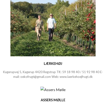
LÆRKEHØJ
Kagerupvej 5, Kagerup 4420 Regstrup Tlf.:
59 18 98 40
/
51 92 98 40
E-
mail:
oekofrugt@gmail.com
Web:
www.laerkehoejfrugt.dk
ASSERS MØLLE