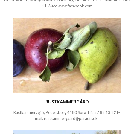
Grubbevej 10, Majbølle 4862 Guldborg Tlf.:
54 77 01 23
eller
40 85 40
11
Web:
www.facebook.com
RUSTKAMMERGÅRD
Rustkammervej 5, Pedersborg 4180 Sorø Tlf.:
57 83 13 82
E-
mail:
rustkammergaard@paradis.dk