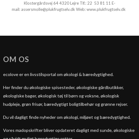
Klostergårdsvej 64 4320 Lejre Tlf.:
22 53 81 11
E-
mail:
assersmolle@plukfrugtselv.dk
Web:
www.plukfrugtselv.dk
OM OS
ecolove er en livsstilsportal om økologi & bæredygtighed.
Her finder du økologiske spisesteder, økologiske gårdbutikker,
økologiske bager, økologisk tøj til børn og voksne, økologisk
hudpleje, grøn frisør, bæredygtigt boligtilbehør og grønne rejser.
Du vil dagligt finde nyheder om økologi, miljøet og bæredygtighed.
Vores madopskrifter bliver opdateret dagligt med sunde, økologiske
og såvidt muligt bæredygtige retter.