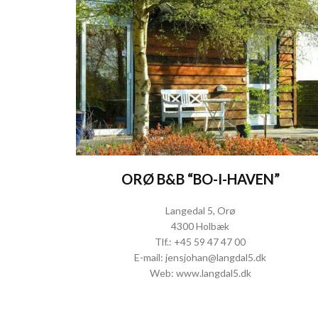
ORØ B&B “BO-I-HAVEN”
Langedal 5, Orø
4300 Holbæk
Tlf.:
+45 59 47 47 00
E-mail:
jensjohan@langdal5.dk
Web:
www.langdal5.dk