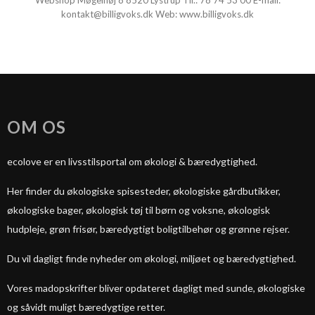
Webshop Møgelhøj 8 8520 Lystrup Tlf.:
78 74 53 00
E-mail:
kontakt@billigvoks.dk
Web:
www.billigvoks.dk
OM OS
ecolove er en livsstilsportal om økologi & bæredygtighed.
Her finder du økologiske spisesteder, økologiske gårdbutikker,
økologiske bager, økologisk tøj til børn og voksne, økologisk
hudpleje, grøn frisør, bæredygtigt boligtilbehør og grønne rejser.
Du vil dagligt finde nyheder om økologi, miljøet og bæredygtighed.
Vores madopskrifter bliver opdateret dagligt med sunde, økologiske
og såvidt muligt bæredygtige retter.