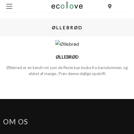
ØLLEBRØD
ØLLEBRØD
Øllebrød er en kendt ret som de fleste kan huske fra barndommen, og
elsket af mange.. Prøv denne dejlige opskrift
OM OS