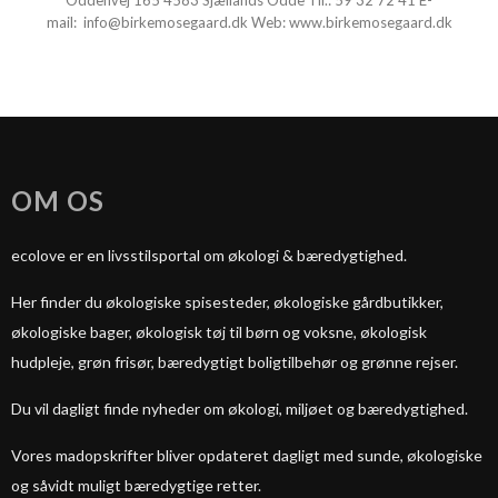
Oddenvej 165
4583 Sjællands Odde Tlf.:
59 32 72 41
E-
mail:
info@birkemosegaard.dk
Web:
www.birkemosegaard.dk
OM OS
ecolove er en livsstilsportal om økologi & bæredygtighed.
Her finder du økologiske spisesteder, økologiske gårdbutikker,
økologiske bager, økologisk tøj til børn og voksne, økologisk
hudpleje, grøn frisør, bæredygtigt boligtilbehør og grønne rejser.
Du vil dagligt finde nyheder om økologi, miljøet og bæredygtighed.
Vores madopskrifter bliver opdateret dagligt med sunde, økologiske
og såvidt muligt bæredygtige retter.