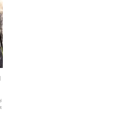
I
i
t