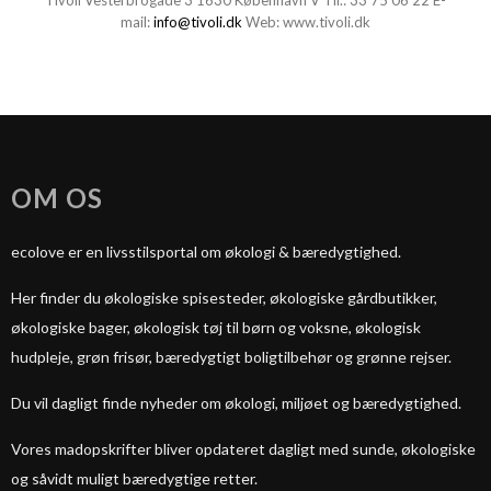
Tivoli Vesterbrogade 3 1630 København V Tlf.:
33 75 06 22
E-
mail:
info@tivoli.dk
Web:
www.tivoli.dk
OM OS
ecolove er en livsstilsportal om økologi & bæredygtighed.
Her finder du økologiske spisesteder, økologiske gårdbutikker,
økologiske bager, økologisk tøj til børn og voksne, økologisk
hudpleje, grøn frisør, bæredygtigt boligtilbehør og grønne rejser.
Du vil dagligt finde nyheder om økologi, miljøet og bæredygtighed.
Vores madopskrifter bliver opdateret dagligt med sunde, økologiske
og såvidt muligt bæredygtige retter.