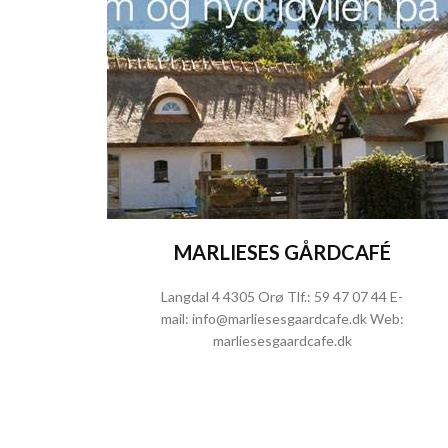
MARLIESES GÅRDCAFÉ
Langdal 4 4305 Orø Tlf.:
59 47 07 44
E-
mail:
info@marliesesgaardcafe.dk
Web:
marliesesgaardcafe.dk