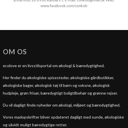
Østervold 28 8900 Randers C E-mail:
conkob@mail.dk
Web:
www.facebook.com/conkob
OM OS
ecolove er en livsstilsportal om økologi & bæredygtighed.
Her finder du økologiske spisesteder, økologiske gårdbutikker,
økologiske bager, økologisk tøj til børn og voksne, økologisk
hudpleje, grøn frisør, bæredygtigt boligtilbehør og grønne rejser.
Du vil dagligt finde nyheder om økologi, miljøet og bæredygtighed.
Vores madopskrifter bliver opdateret dagligt med sunde, økologiske
og såvidt muligt bæredygtige retter.