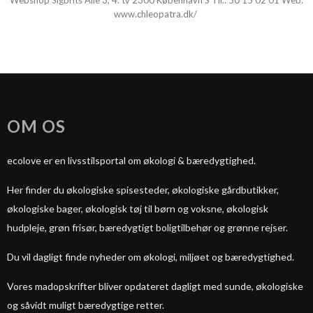
Webshop Sigbrits Allé 3, 4. tv 2300 København S Tlf.:
50 15 02 01
Web:
www.chleopatra.dk/
OM OS
ecolove er en livsstilsportal om økologi & bæredygtighed.
Her finder du økologiske spisesteder, økologiske gårdbutikker,
økologiske bager, økologisk tøj til børn og voksne, økologisk
hudpleje, grøn frisør, bæredygtigt boligtilbehør og grønne rejser.
Du vil dagligt finde nyheder om økologi, miljøet og bæredygtighed.
Vores madopskrifter bliver opdateret dagligt med sunde, økologiske
og såvidt muligt bæredygtige retter.