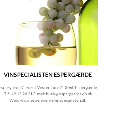
VINSPECIALISTEN ESPERGÆRDE
Espergærde Centret Vester Torv 21 3060 Espergærde
Tlf.:
49 13 24 21
E-mail:
butik@espergaerdevin.dk
Web:
www.espergaerde.vinspecialisten.dk