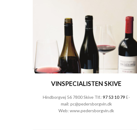
VINSPECIALISTEN SKIVE
Hindborgvej 56 7800 Skive Tlf.:
97 53 10 79
E-
mail:
pc@pedersborgvin.dk
Web:
www.pedersborgvin.dk