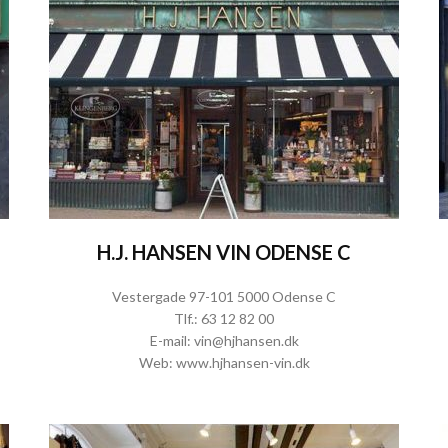
H.J. HANSEN VIN ODENSE C
Vestergade 97-101 5000 Odense C
Tlf.:
63 12 82 00
E-mail:
vin@hjhansen.dk
Web:
www.hjhansen-vin.dk