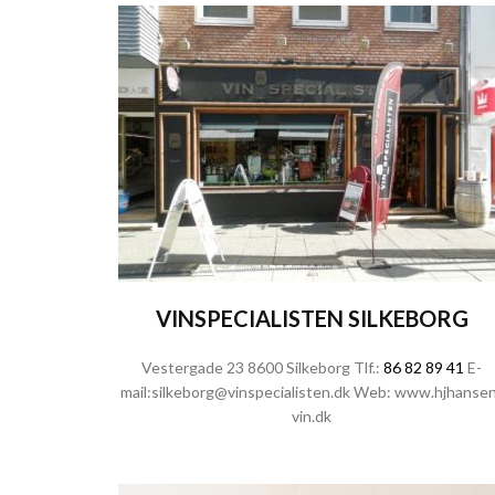
VINSPECIALISTEN SILKEBORG
Vestergade 23 8600 Silkeborg Tlf.:
86 82 89 41
E-
mail:
silkeborg@vinspecialisten.dk
Web:
www.hjhansen
vin.dk