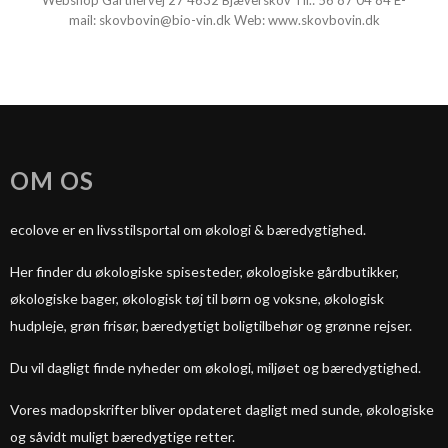
Webshop Gartnervej 27 4632 Bjæverskov Tlf.:
56 87 04 84
E-
mail
:
skovbovin@bio-vin.dk
Web:
www.skovbovin.dk
OM OS
ecolove er en livsstilsportal om økologi & bæredygtighed.
Her finder du økologiske spisesteder, økologiske gårdbutikker,
økologiske bager, økologisk tøj til børn og voksne, økologisk
hudpleje, grøn frisør, bæredygtigt boligtilbehør og grønne rejser.
Du vil dagligt finde nyheder om økologi, miljøet og bæredygtighed.
Vores madopskrifter bliver opdateret dagligt med sunde, økologiske
og såvidt muligt bæredygtige retter.