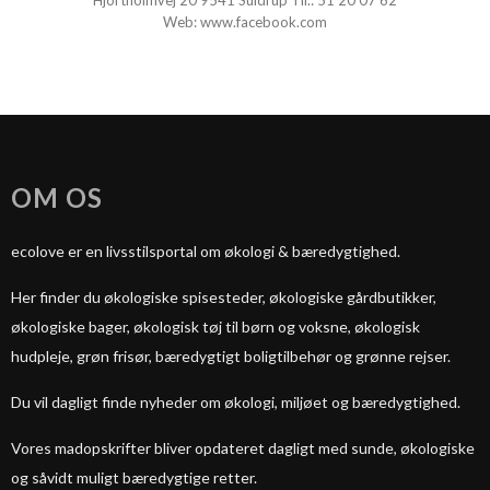
Hjortholmvej 20 9541 Suldrup Tlf.:
51 20 07 62
Web:
www.facebook.com
OM OS
ecolove er en livsstilsportal om økologi & bæredygtighed.
Her finder du økologiske spisesteder, økologiske gårdbutikker,
økologiske bager, økologisk tøj til børn og voksne, økologisk
hudpleje, grøn frisør, bæredygtigt boligtilbehør og grønne rejser.
Du vil dagligt finde nyheder om økologi, miljøet og bæredygtighed.
Vores madopskrifter bliver opdateret dagligt med sunde, økologiske
og såvidt muligt bæredygtige retter.