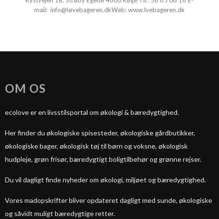
Kystvejen 1B, Strøby Egede 4600 Køge Tlf.: ​
56 65 08 18
E-
mail:
info@løvebageren.dk
​ Web:
www.lvebageren.dk
OM OS
ecolove er en livsstilsportal om økologi & bæredygtighed.
Her finder du økologiske spisesteder, økologiske gårdbutikker,
økologiske bager, økologisk tøj til børn og voksne, økologisk
hudpleje, grøn frisør, bæredygtigt boligtilbehør og grønne rejser.
Du vil dagligt finde nyheder om økologi, miljøet og bæredygtighed.
Vores madopskrifter bliver opdateret dagligt med sunde, økologiske
og såvidt muligt bæredygtige retter.