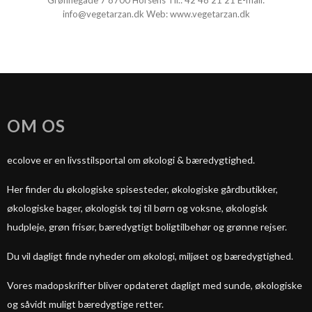
Grønnegade 7 8700 Horsens Tlf.:
42 48 21 21
E-mail:
info@vegetarzan.dk
Web:
www.vegetarzan.dk
OM OS
ecolove er en livsstilsportal om økologi & bæredygtighed.
Her finder du økologiske spisesteder, økologiske gårdbutikker,
økologiske bager, økologisk tøj til børn og voksne, økologisk
hudpleje, grøn frisør, bæredygtigt boligtilbehør og grønne rejser.
Du vil dagligt finde nyheder om økologi, miljøet og bæredygtighed.
Vores madopskrifter bliver opdateret dagligt med sunde, økologiske
og såvidt muligt bæredygtige retter.