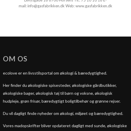
Levysgade 16 8700 Horsens Tlf.:
75 10 10 18
E-
mail:
info@gasfabrikken.dk
Web:
www.gasfabrikken.dk
OM OS
ecolove er en livsstilsportal om økologi & bæredygtighed.
Her finder du økologiske spisesteder, økologiske gårdbutikker,
økologiske bager, økologisk tøj til børn og voksne, økologisk
hudpleje, grøn frisør, bæredygtigt boligtilbehør og grønne rejser.
Du vil dagligt finde nyheder om økologi, miljøet og bæredygtighed.
Vores madopskrifter bliver opdateret dagligt med sunde, økologiske