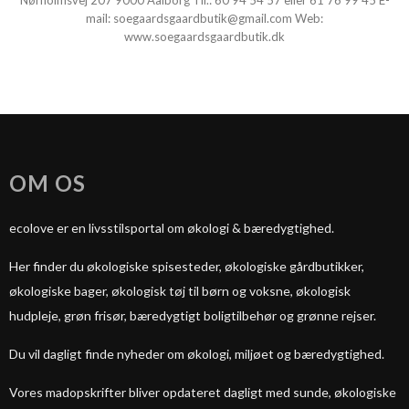
Nørholmsvej 207 9000 Aalborg Tlf.:
60 94 54 57
eller
61 76 99 45
E-
mail:
soegaardsgaardbutik@gmail.com
Web:
www.soegaardsgaardbutik.dk
OM OS
ecolove er en livsstilsportal om økologi & bæredygtighed.
Her finder du økologiske spisesteder, økologiske gårdbutikker,
økologiske bager, økologisk tøj til børn og voksne, økologisk
hudpleje, grøn frisør, bæredygtigt boligtilbehør og grønne rejser.
Du vil dagligt finde nyheder om økologi, miljøet og bæredygtighed.
Vores madopskrifter bliver opdateret dagligt med sunde, økologiske