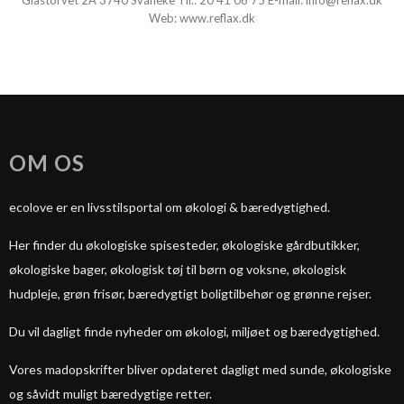
Glastorvet 2A 3740 Svaneke Tlf.:
20 41 06 75
E-mail:
info@reflax.dk
Web:
www.reflax.dk
OM OS
ecolove er en livsstilsportal om økologi & bæredygtighed.
Her finder du økologiske spisesteder, økologiske gårdbutikker,
økologiske bager, økologisk tøj til børn og voksne, økologisk
hudpleje, grøn frisør, bæredygtigt boligtilbehør og grønne rejser.
Du vil dagligt finde nyheder om økologi, miljøet og bæredygtighed.
Vores madopskrifter bliver opdateret dagligt med sunde, økologiske
og såvidt muligt bæredygtige retter.