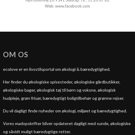
Hjortholmvej 20 9541 Suldrup Tlf.:
51 20 07 62
Web:
www.facebook.com
OM OS
ecolove er en livsstilsportal om økologi & bæredygtighed.
Her finder du økologiske spisesteder, økologiske gårdbutikker,
økologiske bager, økologisk tøj til børn og voksne, økologisk
hudpleje, grøn frisør, bæredygtigt boligtilbehør og grønne rejser.
Du vil dagligt finde nyheder om økologi, miljøet og bæredygtighed.
Vores madopskrifter bliver opdateret dagligt med sunde, økologiske
og såvidt muligt bæredygtige retter.