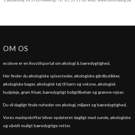
Callisensvej 14 2900 Hellerup Tlf.:
61 33 91 66
Web:
www.okomaling.dk
OM OS
ecolove er en livsstilsportal om økologi & bæredygtighed.
Her finder du økologiske spisesteder, økologiske gårdbutikker,
økologiske bager, økologisk tøj til børn og voksne, økologisk
hudpleje, grøn frisør, bæredygtigt boligtilbehør og grønne rejser.
Du vil dagligt finde nyheder om økologi, miljøet og bæredygtighed.
Vores madopskrifter bliver opdateret dagligt med sunde, økologiske
og såvidt muligt bæredygtige retter.