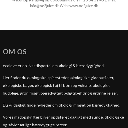
Webshop Karupvej 6B 8000 Aarhus C Tlf.:
20 34 51 45
E-mail:
info@oe2juice.dk
Web:
www.oe2juice.dk
OM OS
ecolove er en livsstilsportal om økologi & bæredygtighed.
Her finder du økologiske spisesteder, økologiske gårdbutikker,
økologiske bager, økologisk tøj til børn og voksne, økologisk
hudpleje, grøn frisør, bæredygtigt boligtilbehør og grønne rejser.
Du vil dagligt finde nyheder om økologi, miljøet og bæredygtighed.
Vores madopskrifter bliver opdateret dagligt med sunde, økologiske
og såvidt muligt bæredygtige retter.