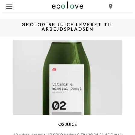
ØKOLOGISK JUICE LEVERET TIL
ARBEJDSPLADSEN
Ø2 JUICE