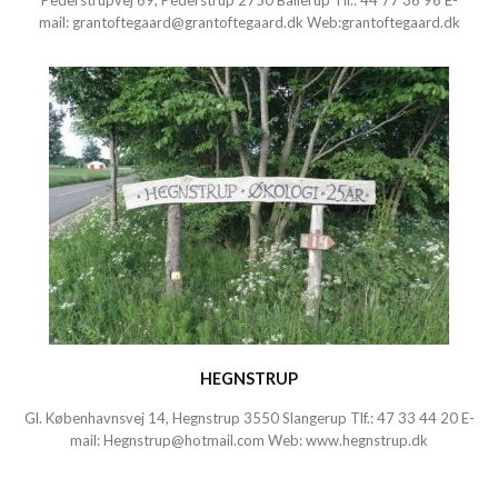
Pederstrupvej 69, Pederstrup 2750 Ballerup Tlf.:
44 77 36 96
E-
mail:
grantoftegaard@grantoftegaard.dk
Web:
grantoftegaard.dk
HEGNSTRUP
Gl. Københavnsvej 14, Hegnstrup 3550 Slangerup Tlf.:
47 33 44 20
E-
mail:
Hegnstrup@hotmail.com
Web:
www.hegnstrup.dk