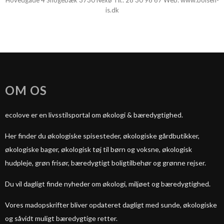
Hovedgade 4 Snogebæk 3730 Nexø Tlf.:
28 30 96 67
Web:
www.boisen-
is.dk
OM OS
ecolove er en livsstilsportal om økologi & bæredygtighed.
Her finder du økologiske spisesteder, økologiske gårdbutikker,
økologiske bager, økologisk tøj til børn og voksne, økologisk
hudpleje, grøn frisør, bæredygtigt boligtilbehør og grønne rejser.
Du vil dagligt finde nyheder om økologi, miljøet og bæredygtighed.
Vores madopskrifter bliver opdateret dagligt med sunde, økologiske
og såvidt muligt bæredygtige retter.