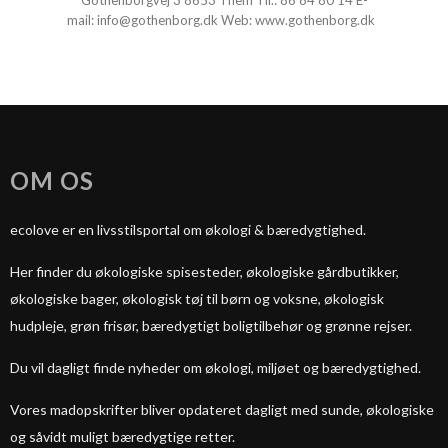
Gothenborgvej 3 8653 Them Tlf.:
86 84 80 14
E-
mail:
info@gothenborg.dk
Web:
www.gothenborg.dk
OM OS
ecolove er en livsstilsportal om økologi & bæredygtighed.
Her finder du økologiske spisesteder, økologiske gårdbutikker,
økologiske bager, økologisk tøj til børn og voksne, økologisk
hudpleje, grøn frisør, bæredygtigt boligtilbehør og grønne rejser.
Du vil dagligt finde nyheder om økologi, miljøet og bæredygtighed.
Vores madopskrifter bliver opdateret dagligt med sunde, økologiske
og såvidt muligt bæredygtige retter.