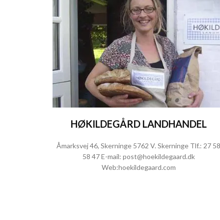
HØKILDEGÅRD LANDHANDEL
Åmarksvej 46, Skerninge 5762 V. Skerninge Tlf.:
27 5
58 47
E-mail:
post@hoekildegaard.dk
Web:
hoekildegaard.com