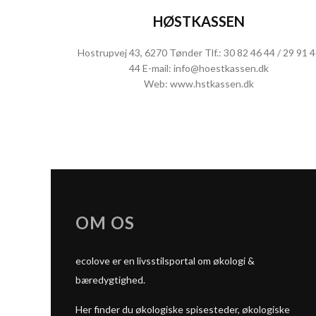
HØSTKASSEN
Hostrupvej 43, 6270 Tønder Tlf.: 30 82 46 44 / 29 91 
44 E-mail:
info@hoestkassen.dk
Web:
www.hstkassen.dk
OM OS
ecolove er en livsstilsportal om økologi &
bæredygtighed.
Her finder du økologiske spisesteder, økologiske