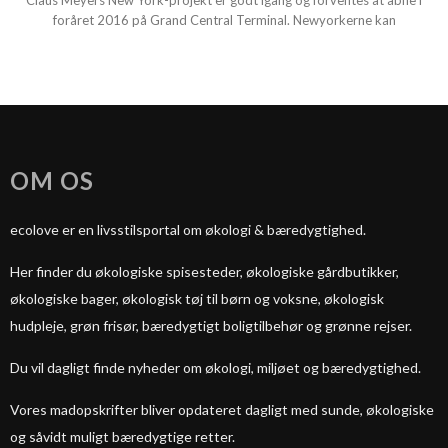
Claus Meyers New York-projekt er godt igang og forventes at åbne i
foråret 2016 på Grand Central Terminal. Newyorkerne kan
OM OS
ecolove er en livsstilsportal om økologi & bæredygtighed.
Her finder du økologiske spisesteder, økologiske gårdbutikker,
økologiske bager, økologisk tøj til børn og voksne, økologisk
hudpleje, grøn frisør, bæredygtigt boligtilbehør og grønne rejser.
Du vil dagligt finde nyheder om økologi, miljøet og bæredygtighed.
Vores madopskrifter bliver opdateret dagligt med sunde, økologiske
og såvidt muligt bæredygtige retter.