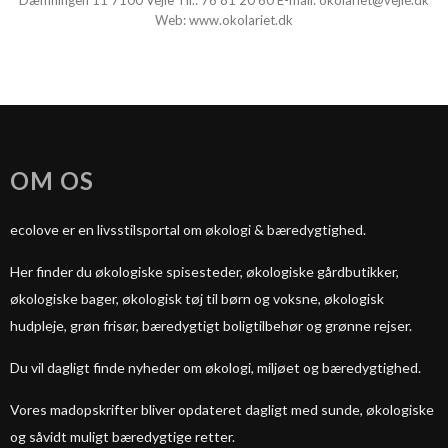
Dæmningen 11 7100 Vejle Tlf.:
76 81 20 60
E-mail:
okolariet@vejle.dk
Web:
www.okolariet.dk
OM OS
ecolove er en livsstilsportal om økologi & bæredygtighed.
Her finder du økologiske spisesteder, økologiske gårdbutikker,
økologiske bager, økologisk tøj til børn og voksne, økologisk
hudpleje, grøn frisør, bæredygtigt boligtilbehør og grønne rejser.
Du vil dagligt finde nyheder om økologi, miljøet og bæredygtighed.
Vores madopskrifter bliver opdateret dagligt med sunde, økologiske
og såvidt muligt bæredygtige retter.