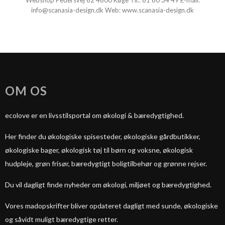
Webshop Pedersvej 62 4600 Køge Tlf.:
61 60 34 49
E-mail:
info@scanasia-design.dk
Web:
www.scanasia-design.dk
OM OS
ecolove er en livsstilsportal om økologi & bæredygtighed.
Her finder du økologiske spisesteder, økologiske gårdbutikker,
økologiske bager, økologisk tøj til børn og voksne, økologisk
hudpleje, grøn frisør, bæredygtigt boligtilbehør og grønne rejser.
Du vil dagligt finde nyheder om økologi, miljøet og bæredygtighed.
Vores madopskrifter bliver opdateret dagligt med sunde, økologiske
og såvidt muligt bæredygtige retter.