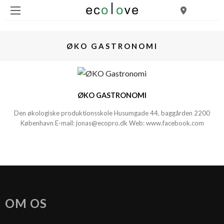
ØKO GASTRONOMI
ØKO GASTRONOMI
Den økologiske produktionsskole Husumgade 44, baggården 2200
København E-mail:
jonas@ecopro.dk
Web:
www.facebook.com
OM OS