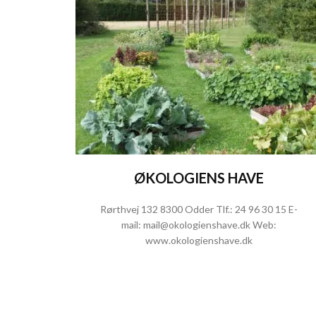
ØKOLOGIENS HAVE
Rørthvej 132 8300 Odder Tlf.:
24 96 30 15
E-
mail:
mail@okologienshave.dk
Web:
www.okologienshave.dk