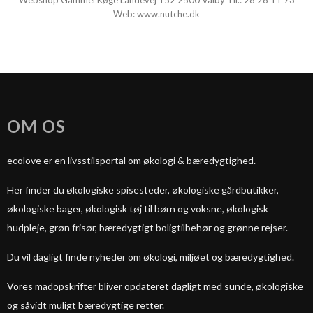
Webshop Gammel Køge Landevej 152 2500 Valby Tlf.:
28 28 11 73
Web:
www.nutche.dk
OM OS
ecolove er en livsstilsportal om økologi & bæredygtighed.
Her finder du økologiske spisesteder, økologiske gårdbutikker,
økologiske bager, økologisk tøj til børn og voksne, økologisk
hudpleje, grøn frisør, bæredygtigt boligtilbehør og grønne rejser.
Du vil dagligt finde nyheder om økologi, miljøet og bæredygtighed.
Vores madopskrifter bliver opdateret dagligt med sunde, økologiske
og såvidt muligt bæredygtige retter.