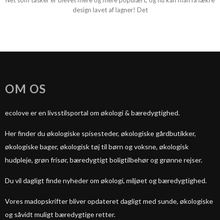
Net som tasker er blevet mere og mere populært, og nu kan man få lækre
design lavet af lagner! Det
OM OS
ecolove er en livsstilsportal om økologi & bæredygtighed.
Her finder du økologiske spisesteder, økologiske gårdbutikker,
økologiske bager, økologisk tøj til børn og voksne, økologisk
hudpleje, grøn frisør, bæredygtigt boligtilbehør og grønne rejser.
Du vil dagligt finde nyheder om økologi, miljøet og bæredygtighed.
Vores madopskrifter bliver opdateret dagligt med sunde, økologiske
og såvidt muligt bæredygtige retter.