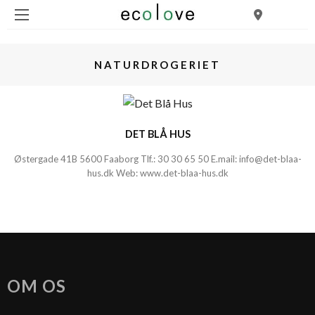
NATURDROGERIET
DET BLÅ HUS
Østergade 41B 5600 Faaborg Tlf.:
30 30 65 50
E.mail:
info@det-blaa-
hus.dk
Web:
www.det-blaa-hus.dk
OM OS