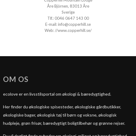
Copperhill Mountain Lodge
Åre Björnen, 83013 Åre
Sverige
Tlf.:
0046 0647 143 00
E-mail:
info@copperhill.se
Web:
//www.copperhill.se/
OM OS
ecolove er en livsstilsportal om økologi & bæredygtighed.
Her finder du økologiske spisesteder, økologiske gårdbutikker,
økologiske bager, økologisk tøj til børn og voksne, økologisk
hudpleje, grøn frisør, bæredygtigt boligtilbehør og grønne rejser.
Du vil dagligt finde nyheder om økologi, miljøet og bæredygtighed.