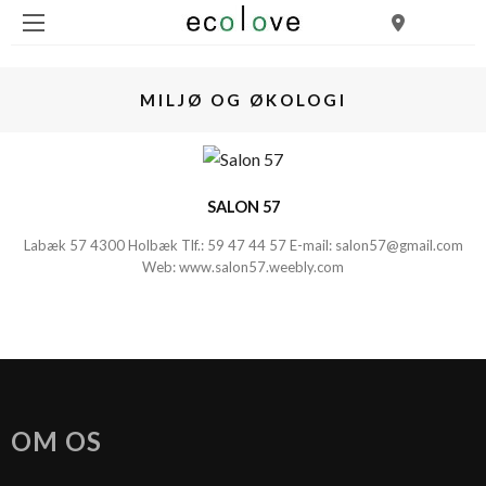
MILJØ OG ØKOLOGI
SALON 57
Labæk 57 4300 Holbæk Tlf.:
59 47 44 57
E-mail:
salon57@gmail.com
Web:
www.salon57.weebly.com
OM OS